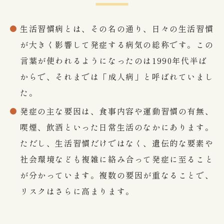
生活習慣病とは、その名の通り、日々の生活習慣
CONTACT
が大きく影響して発症する病気の総称です。この
言葉が使われるようになったのは1990年代半ば
お問い合わせ
からで、それまでは「成人病」と呼ばれていまし
江東区で胃腸や肛門でお
た。
発症の主な要因は、食事内容や運動習慣の有無、
悩みの方は
喫煙、飲酒といった日常生活のなかにあります。
お気軽にご相談下さい
ただし、生活習慣だけではなく、遺伝的な要素や
社会環境なども複雑に絡み合って発症に至ること
胃やお尻の不調は、早期の検査・治療が大切
が分かっています。複数の要因が重なることで、
です。
江東区で30年以上の実績を持つ専門医
リスクはさらに高まります。
が、
あなたのお悩みに真摯に向き合います。