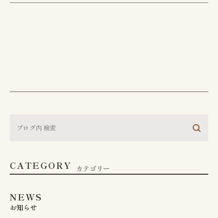
CONTACT
お問い合わせ
江東区で胃腸や肛門でお
悩みの方は
お気軽にご相談下さい
CATEGORY
胃やお尻の不調は、早期の検査・治療が大切
カテゴリー
です。
江東区で30年以上の実績を持つ専門医
が、
あなたのお悩みに真摯に向き合います。
NEWS
お知らせ