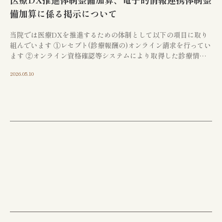
備加算に係る掲示について
CONTACT
当院では医療DXを推進するための体制として以下の項目に取り
組んでいます ①レセプト(診療報酬の)オンライン請求を行ってい
ます ②オンライン資格確認等システムにより取得した診療情報
お問い合わせ
を活用して診療を実施しています ③電子処方 […]
2026.05.10
江東区で胃腸や肛門でお
悩みの方は
お気軽にご相談下さい
胃やお尻の不調は、早期の検査・治療が大切
です。
江東区で30年以上の実績を持つ専門医
が、
あなたのお悩みに真摯に向き合います。