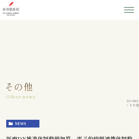
ホーム
医院紹介
院長紹介
初めての方へ
その他
Other-news
診療案内
HOME
その他
アクセス
NEWS
医療DX推進体制整備加算、電子的情報連携体制整