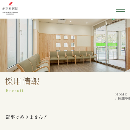
ホーム
医院紹介
院長紹介
初めての方へ
採用情報
Recruit
診療案内
HOME
採用情報
アクセス
記事はありません！