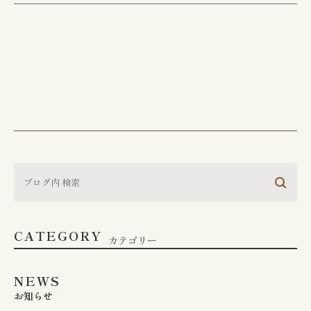
CONTACT
お問い合わせ
江東区で胃腸や肛門でお
悩みの方は
お気軽にご相談下さい
CATEGORY
胃やお尻の不調は、早期の検査・治療が大切
カテゴリー
です。
江東区で30年以上の実績を持つ専門医
が、
あなたのお悩みに真摯に向き合います。
NEWS
お知らせ