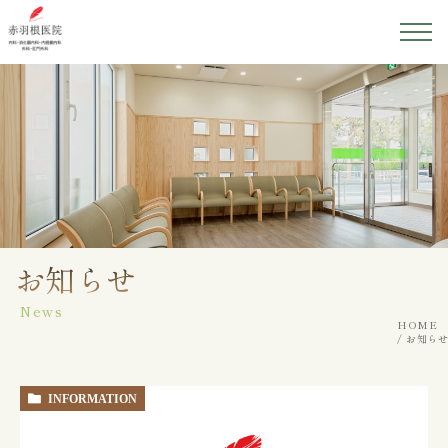
ホーム
医院紹介
院長紹介
初めての方へ
お知らせ
News
診療案内
HOME
お知らせ
アクセス
INFORMATION