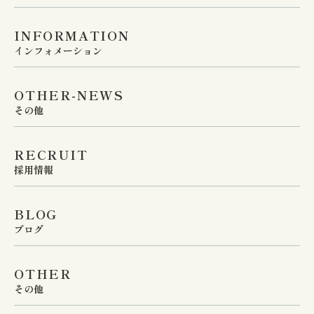
かくプライバシーに配慮し
2026年8月16日（日）

た環境を整えています。

INFORMATION
インフォメーション
※8月9日（日）および8月
院長がしっかりとすべての
16日（日）は通常の休診日
OTHER-NEWS
診察を担当し、痔核や裂
となります。 ※8月17日
その他
肛、痔瘻などの症状から原
（月）午前9時より、通常
RECRUIT
因不明の痛みやかゆみま
通り診療いたします。

採用情報
で、個々の状態に応じた最
適な治療法をご提案いたし
【 お薬についてのお願い 
BLOG
ブログ
ます。些細なお悩みでも構
】 休診期間の前後はお電
いませんので、一人で悩ま
話や外来が混雑することが
OTHER
ず、ぜひ一度お気軽にお立
予想されます。 現在お薬
その他
ち寄りください。
を服用されている患者さま