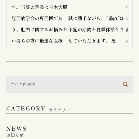
す。当院の院長は日本大腸
ります
肛門病学会の専門医であ
誠に勝手ながら、当院では
はご注
り、肛門に関するお悩みを
下記の期間を夏季休診とさ
また、
お持ちの方に最適な医療を
せていただきます。 患者
ってい
提供しています。

さまにはご不便とご迷惑を
な揺れ
おかけいたしますが、何卒
ありま
おしりの悩みはとてもデリ
ご理解いただきますようお
してし
ケートなテーマであり、多
願い申し上げます。

ん。

くの方が受診をためらうこ
診療は
CATEGORY
とがあります。そのため、
【 夏季休診期間 】

ますの
カテゴリー
当院では患者様が安心して
たしま
NEWS
悩みを相談できるよう、温
2026年8月9日（日） ～ 
お知らせ