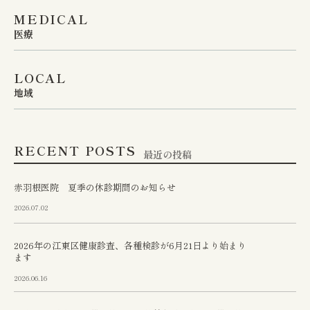
MEDICAL
は、お手元のお薬の残りを
医療
ご確認の上、余裕を持って
早めにご来院くださいます
LOCAL
地域
ようお願いいたします。

赤羽根医院 📍 〒136-0074 
RECENT POSTS
最近の投稿
東京都江東区東砂2丁目11-
赤羽根医院 夏季の休診期間のお知らせ
27 📞 TEL: 03-3648-3622 
2026.07.02
2026年の江東区健康診査、各種検診が6月21日より始まり
ます
2026.06.16