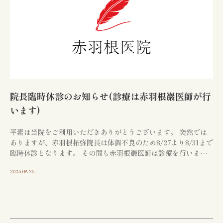
CONTACT
お問い合わせ
江東区で胃腸や肛門でお
院長臨時休診のお知らせ(診療は赤羽根巖医師が行
います)
悩みの方は
平素は当院をご利用いただきありがとうございます。 突然では
お気軽にご相談下さい
ありますが、赤羽根拓弥院長は体調不良のため8/27より8/31まで
臨時休診となります。 その間も赤羽根巖医師は診療を行います
ので診療体制には大きな変更はありません […]
胃やお尻の不調は、早期の検査・治療が大切
2025.08.26
です。
江東区で30年以上の実績を持つ専門医
が、
あなたのお悩みに真摯に向き合います。