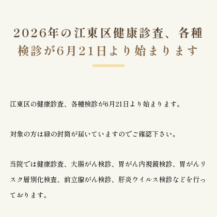
2026年の江東区健康診査、各種
CONTACT
検診が6月21日より始まります
お問い合わせ
江東区で胃腸や肛門でお
江東区の健康診査、各種検診が6月21日より始まります。
悩みの方は
お気軽にご相談下さい
対象の方は緑の封筒が届いていますのでご確認下さい。
当院では健康診査、大腸がん検診、胃がん内視鏡検診、胃がんリ
胃やお尻の不調は、早期の検査・治療が大切
です。
江東区で30年以上の実績を持つ専門医
スク層別化検査、前立腺がん検診、肝炎ウイルス検診などを行っ
が、
あなたのお悩みに真摯に向き合います。
ております。