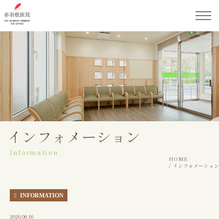
ホーム
医院紹介
院長紹介
初めての方へ
インフォメーション
Information
診療案内
HOME
インフォメーション
アクセス
INFORMATION
2026.06.16