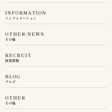
かくプライバシーに配慮し
2026年8月16日（日）

た環境を整えています。

INFORMATION
インフォメーション
※8月9日（日）および8月
院長がしっかりとすべての
16日（日）は通常の休診日
OTHER-NEWS
診察を担当し、痔核や裂
となります。 ※8月17日
その他
肛、痔瘻などの症状から原
（月）午前9時より、通常
RECRUIT
因不明の痛みやかゆみま
通り診療いたします。

採用情報
で、個々の状態に応じた最
適な治療法をご提案いたし
【 お薬についてのお願い 
BLOG
ブログ
ます。些細なお悩みでも構
】 休診期間の前後はお電
いませんので、一人で悩ま
話や外来が混雑することが
OTHER
ず、ぜひ一度お気軽にお立
予想されます。 現在お薬
その他
ち寄りください。
を服用されている患者さま