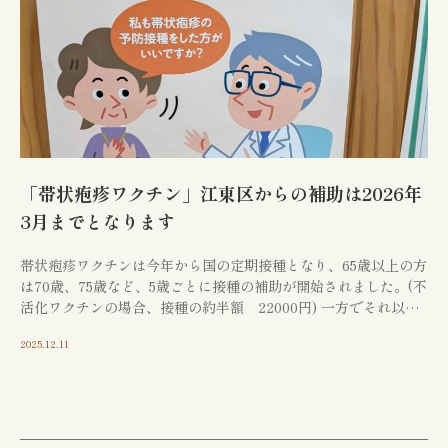
CONTACT
お問い合わせ
江東区で胃腸や肛門でお
「帯状疱疹ワクチン」江東区からの補助は2026年
3月までとなります
悩みの方は
帯状疱疹ワクチンは今年から国の定期接種となり、65歳以上の方
お気軽にご相談下さい
は70歳、75歳など、5歳ごとに接種の補助が開始されました。(不
活化ワクチンの場合、接種の約半額 22000円) 一方でそれ以前
より江東区では帯状疱疹ワクチンの […]
胃やお尻の不調は、早期の検査・治療が大切
2025.12.11
です。
江東区で30年以上の実績を持つ専門医
が、
あなたのお悩みに真摯に向き合います。