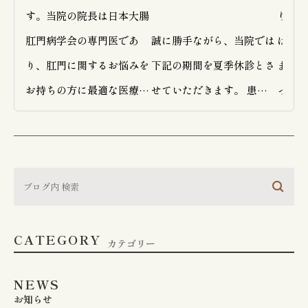
す。当院の院長は日本大腸
ります
肛門病学会の専門医であ
誠に勝手ながら、当院では
はご注
り、肛門に関するお悩みを
下記の期間を夏季休診とさ
また、
お持ちの方に最適な医療を
せていただきます。 患者
ってい
提供しています。

さまにはご不便とご迷惑を
な揺れ
おかけいたしますが、何卒
ありま
おしりの悩みはとてもデリ
ご理解いただきますようお
してし
ケートなテーマであり、多
願い申し上げます。

ん。

くの方が受診をためらうこ
診療は
CATEGORY
とがあります。そのため、
【 夏季休診期間 】

ますの
カテゴリー
当院では患者様が安心して
たしま
NEWS
悩みを相談できるよう、温
2026年8月9日（日） ～ 
お知らせ