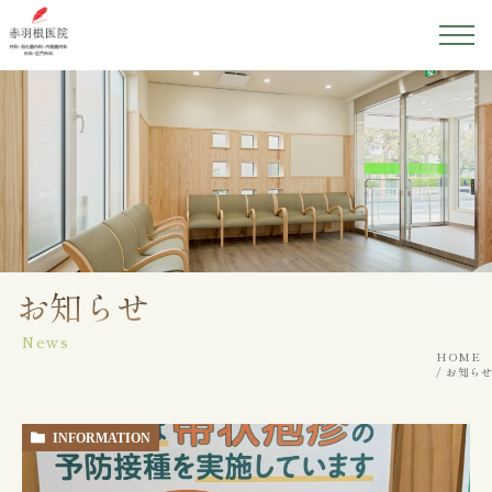
ホーム
医院紹介
院長紹介
初めての方へ
お知らせ
News
診療案内
HOME
お知らせ
アクセス
INFORMATION