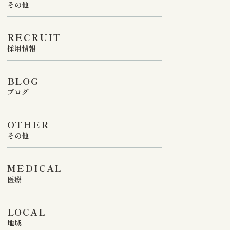
その他
RECRUIT
採用情報
BLOG
ブログ
OTHER
その他
最新情報
2026/07/01
最新情報
は引き続き集合住宅工事を行っており
江東区で質の高い内視鏡検査
MEDICAL
車両の出入りがありますので引き続き
門医による精密な診断が受け
医療
意下さい。

お任せください。当院では高
LOCAL
ち工事などを行っている関係なのか、
NBI（狭帯域光観察）という
地域