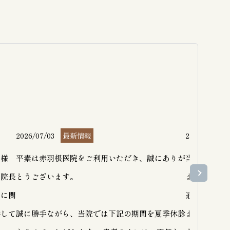
2026/07/03
最新情報
2026/07/02
者様
平素は赤羽根医院をご利用いただき、誠にありが
当院隣地で
の院長
とうございます。

ます。大型
門に関
通行にはご注
供して
誠に勝手ながら、当院では下記の期間を夏季休診
また、杭打