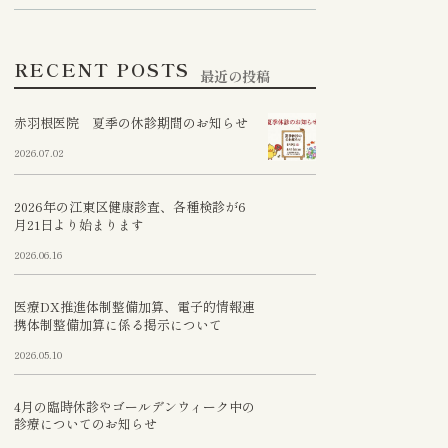
や音を感じる場合があります。御迷惑
を導入し、微細な病変も見逃し
しまい申し訳ありません。

RECENT POSTS
通り行っておりますのでよろしくお願
また、患者様のご負担を最小
最近の投稿
す。
静剤を使用して、リラックス
赤羽根医院 夏季の休診期間のお知らせ
けていただけます。検査中に
2026.07.02
が見つかった場合には、その
2026年の江東区健康診査、各種検診が6
える体制を整えております。

月21日より始まります
2026.06.16
不安な点や疑問点がございま
医療DX推進体制整備加算、電子的情報連
携体制整備加算に係る掲示について
気軽にご相談ください。
2026.05.10
4月の臨時休診やゴールデンウィーク中の
診療についてのお知らせ