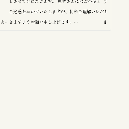
とさせていただきます。 患者さまにはご不便と
大きな揺れ
ご迷惑をおかけいたしますが、何卒ご理解いただ
をおかけして
であ
きますようお願い申し上げます。

診療は通常
ます。
いいたしま
を相談
【 夏季休診期間 】

た環境
2026年8月9日（日） ～ 2026年8月16日（日）

痔核や
※8月9日（日）および8月16日（日）は通常の休
やかゆ
診日となります。 ※8月17日（月）午前9時よ
をご提
り、通常通り診療いたします。

んの
ち寄り
【 お薬についてのお願い 】 休診期間の前後はお