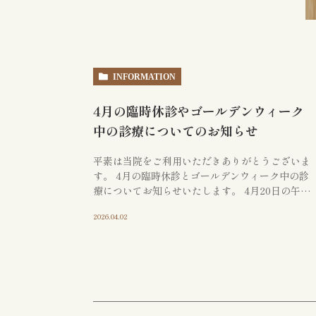
INFORMATION
4月の臨時休診やゴールデンウィーク
中の診療についてのお知らせ
平素は当院をご利用いただきありがとうございま
す。 4月の臨時休診とゴールデンウィーク中の診
療についてお知らせいたします。 4月20日の午後
は所用のため赤羽根拓弥院長は休診となり、赤羽
2026.04.02
根巖医師一人の診療となります。通常の診 […]