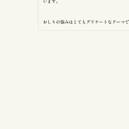
います。

おしりの悩みはとてもデリケートなテーマ
り、多くの方が受診をためらうことがあり
そのため、当院では患者様が安心して悩み
できるよう、温かくプライバシーに配慮し
を整えています。

院長がしっかりとすべての診察を担当し、
裂肛、痔瘻などの症状から原因不明の痛み
みまで、個々の状態に応じた最適な治療法
案いたします。些細なお悩みでも構いませ
で、一人で悩まず、ぜひ一度お気軽にお立