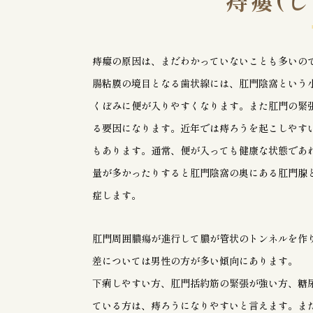
痔瘻(
痔瘻の原因は、まだわかっていないことも多いの
腸粘膜の境目となる歯状線には、肛門陰窩という
くぼみに便が入りやすくなります。また肛門の緊
る要因になります。近年では痔ろうを起こしやすい
もあります。通常、便が入っても健康な状態であ
量が多かったりすると肛門陰窩の奥にある肛門腺
症します。
肛門周囲膿瘍が進行して膿が管状のトンネルを作
差については男性の方が多い傾向にあります。
下痢しやすい方、肛門括約筋の緊張が強い方、糖
ている方は、痔ろうになりやすいと言えます。ま