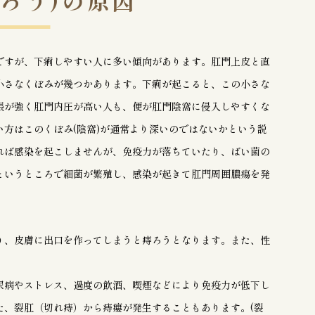
じろう)の原因
ですが、下痢しやすい人に多い傾向があります。肛門上皮と直
小さなくぼみが幾つかあります。下痢が起こると、この小さな
張が強く肛門内圧が高い人も、便が肛門陰窩に侵入しやすくな
方はこのくぼみ(陰窩)が通常より深いのではないかという説
れば感染を起こしませんが、免疫力が落ちていたり、ばい菌の
というところで細菌が繁殖し、感染が起きて肛門周囲膿瘍を発
り、皮膚に出口を作ってしまうと痔ろうとなります。また、性
尿病やストレス、過度の飲酒、喫煙などにより免疫力が低下し
た、裂肛（切れ痔）から痔瘻が発生することもあります。(裂