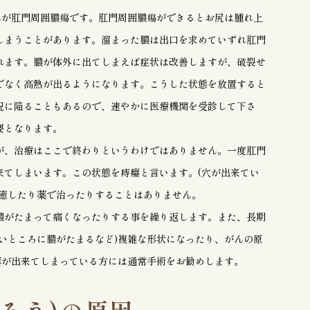
れが肛門周囲膿瘍です。肛門周囲膿瘍ができるとお尻は腫れ上
しまうことがあります。溜まった膿は出口を求めていずれ肛門
れます。膿が体外に出てしまえば症状は改善しますが、破裂せ
でなく高熱が出るようになります。こうした状態を放置すると
況に陥ることもあるので、速やかに医療機関を受診して下さ
要となります。
が、治療はここで終わりというわけではありません。一度肛門
来てしまいます。この状態を痔瘻と言います。(穴が出来てい
治癒したり薬で治ったりすることはありません。
膿がたまって痛くなったりする事を繰り返します。また、長期
いところに膿がたまるなど)複雑な形状になったり、がんの原
瘻が出来てしまっている方には通常手術をお勧めします。