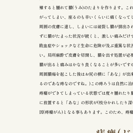
殖すると腫れて膿(うみ)のたまりを作ります。こ
がってしまい、座るのも辛いくらいに痛くなって
周囲の皮膚に達し、しまいには破裂し膿が排出さ
ずに膿がたまった状況が続くと、激しい痛みだけ
敗血症やショックなど生命に危険が及ぶ重篤な状
い。局所麻酔で皮膚を切開し、膿を出す処置が必
膿が出ると痛みはかなり良くなることが多いです
周囲膿瘍を起こした後はお尻の横に「あな」が出
るのであな痔なのですね。)この痔ろうは自然に
痔瘻ができてしまっている状態では度々腫れたり
に放置すると「あな」の形状が(枝分かれしたり深
因(痔瘻がん)となる事もあります。このため、痔