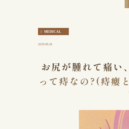
MEDICAL
2025.05.28
お尻が腫れて痛い
って痔なの?(痔瘻