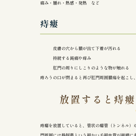
痛み・腫れ・熱感・発熱 など
痔瘻
皮膚の穴から膿が出て下着が汚れる
持続する鈍痛や痒み
肛門の周りにしこりのような物が触れる
痔ろうの口が閉まると再び肛門周囲膿瘍を起こし
放置すると痔瘻
痔瘻を放置していると、管状の瘻管（トンネル）
門周囲には静脈叢という細かい毛細血管が縦横に