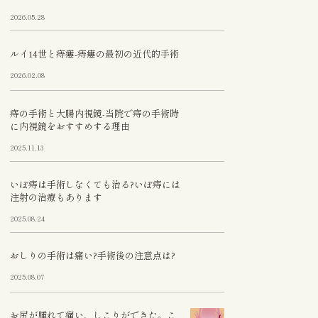
2026.05.28
ルイ14世と痔瘻-痔瘻の最初の近代的手術
2026.02.08
痔の手術と大腸内視鏡-当院で痔の手術時
に内視鏡をおすすめする理由
2025.11.13
いぼ痔は手術しなくても治る?いぼ痔には
注射の治療もあります
2025.08.24
おしりの手術は痛い?手術後の注意点は?
2025.08.07
お尻が腫れて痛い、しこりができた。こ