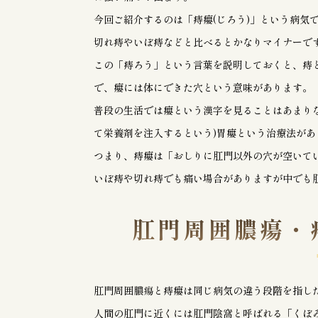
今回ご紹介するのは「痔瘻(じろう)」という病気
切れ痔やいぼ痔などと比べるとかなりマイナーで
この「痔ろう」という言葉を説明しておくと、痔
で、瘻には体にできた穴という意味があります。
普段の生活では瘻という漢字を見ることはあまり
て栄養剤を注入するという)胃瘻という治療法があ
つまり、痔瘻は「おしりに肛門以外の穴が空いて
いぼ痔や切れ痔でも痛い場合がありますが中でも肛
肛門周囲膿瘍・
肛門周囲膿瘍と痔瘻は同じ病気の違う段階を指し
人間の肛門に近くには肛門陰窩と呼ばれる「くぼみ