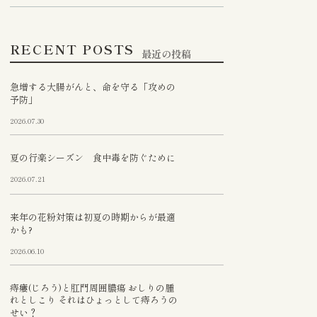
RECENT POSTS
最近の投稿
急増する大腸がんと、命を守る「攻めの
予防」
2026.07.30
夏の行楽シーズン 食中毒を防ぐために
2026.07.21
来年の花粉対策は初夏の時期からが最適
かも?
2026.06.10
痔瘻(じろう)と肛門周囲膿瘍 おしりの腫
れとしこり それはひょっとして痔ろうの
せい？