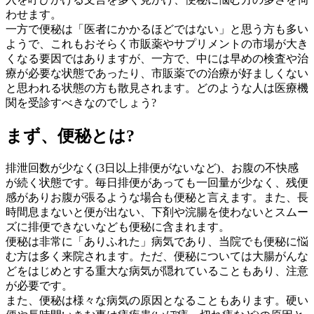
わせます。
一方で便秘は「医者にかかるほどではない」と思う方も多い
ようで、これもおそらく市販薬やサプリメントの市場が大き
くなる要因ではありますが、一方で、中には早めの検査や治
療が必要な状態であったり、市販薬での治療が好ましくない
と思われる状態の方も散見されます。どのような人は医療機
関を受診すべきなのでしょう?
まず、便秘とは?
排泄回数が少なく(3日以上排便がないなど)、お腹の不快感
が続く状態です。毎日排便があっても一回量が少なく、残便
感がありお腹が張るような場合も便秘と言えます。また、長
時間息まないと便が出ない、下剤や浣腸を使わないとスムー
ズに排便できないなども便秘に含まれます。
便秘は非常に「ありふれた」病気であり、当院でも便秘に悩
む方は多く来院されます。ただ、便秘については大腸がんな
どをはじめとする重大な病気が隠れていることもあり、注意
が必要です。
また、便秘は様々な病気の原因となることもあります。硬い