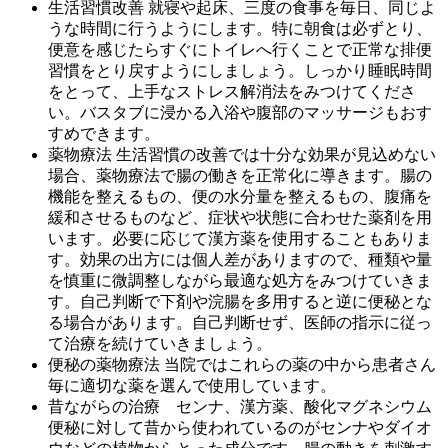
生活習慣改善 就寝や起床、三度の食事を毎日、同じよ
うな時間に行うようにします。特に朝食は必ずとり、
便意を感じたらすぐにトイレへ行くことで正常な排便
習慣をとり戻すようにしましょう。しっかり睡眠時間
をとって、上手なストレス解消法をみつけてくださ
い。バスタブに浸かる入浴や腹部のマッサージもおす
すめできます。
薬物療法 生活習慣の改善では十分な効果が見込めない
場合、薬物療法で腸の働きを正常化に導きます。腸の
機能を整えるもの、便の水分量を整えるもの、腹痛を
緩和させるものなど、症状や状態に合わせた薬剤を用
います。必要に応じて漢方薬を使用することもありま
す。効果の出方には個人差がありますので、種類や量
を慎重に微調整しながら最適な処方をみつけていきま
す。自己判断で下剤や浣腸を多用すると逆に便秘とな
る場合があります。自己判断せず、医師の指示に従っ
て治療を続けていきましょう。
便秘の薬物療法 当院ではこれらの薬の中から患者さん
毎に適切な薬を選んで使用しています。
昔ながらの治療 センナ、漢方薬、酸化マグネシウム
便秘に対して昔から使われているのがセンナやダイオ