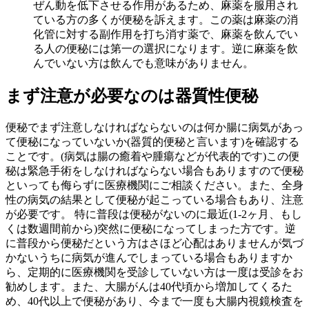
ぜん動を低下させる作用があるため、麻薬を服用され
ている方の多くが便秘を訴えます。この薬は麻薬の消
化管に対する副作用を打ち消す薬で、麻薬を飲んでい
る人の便秘には第一の選択になります。逆に麻薬を飲
んでいない方は飲んでも意味がありません。
まず注意が必要なのは器質性便秘
便秘でまず注意しなければならないのは何か腸に病気があっ
て便秘になっていないか(器質的便秘と言います)を確認する
ことです。(病気は腸の癒着や腫瘍などが代表的です)この便
秘は緊急手術をしなければならない場合もありますので便秘
といっても侮らずに医療機関にご相談ください。また、全身
性の病気の結果として便秘が起こっている場合もあり、注意
が必要です。 特に普段は便秘がないのに最近(1-2ヶ月、もし
くは数週間前から)突然に便秘になってしまった方です。逆
に普段から便秘だという方はさほど心配はありませんが気づ
かないうちに病気が進んでしまっている場合もありますか
ら、定期的に医療機関を受診していない方は一度は受診をお
勧めします。また、大腸がんは40代頃から増加してくるた
め、40代以上で便秘があり、今まで一度も大腸内視鏡検査を