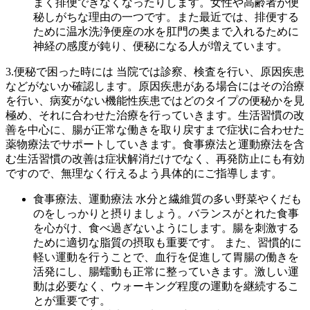
まく排便できなくなったりします。女性や高齢者が便
秘しがちな理由の一つです。また最近では、排便する
ために温水洗浄便座の水を肛門の奥まで入れるために
神経の感度が鈍り、便秘になる人が増えています。
3.便秘で困った時には 当院では診察、検査を行い、原因疾患
などがないか確認します。原因疾患がある場合にはその治療
を行い、病変がない機能性疾患ではどのタイプの便秘かを見
極め、それに合わせた治療を行っていきます。生活習慣の改
善を中心に、腸が正常な働きを取り戻すまで症状に合わせた
薬物療法でサポートしていきます。食事療法と運動療法を含
む生活習慣の改善は症状解消だけでなく、再発防止にも有効
ですので、無理なく行えるよう具体的にご指導します。
食事療法、運動療法 水分と繊維質の多い野菜やくだも
のをしっかりと摂りましょう。バランスがとれた食事
を心がけ、食べ過ぎないようにします。腸を刺激する
ために適切な脂質の摂取も重要です。 また、習慣的に
軽い運動を行うことで、血行を促進して胃腸の働きを
活発にし、腸蠕動も正常に整っていきます。激しい運
動は必要なく、ウォーキング程度の運動を継続するこ
とが重要です。