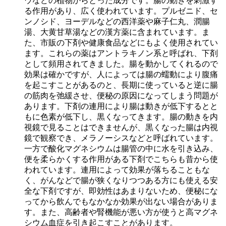
ウなどの植物からとった成分です。腸の動きを刺激す
る作用があり、広く使われています。プルゼニド、セ
ンノシド、ヨーデルなどの西洋薬や麻子仁丸、潤腸
湯、大黄甘草湯などの漢方薬に含まれています。ま
た、市販の下剤や健康食品などにもよく使用されてい
ます。これらの薬はアントラキノン系と呼ばれ、下剤
として頻用されてきました。腸を動かしてくれるので
効果は確かですが、人によっては腸の蠕動により腹痛
を起こすことがあるのと、長期に使っていると逆に腸
の筋肉を弛緩させ、便秘の原因になってしまう問題が
あります。下剤の連用により腸は動きが低下するとと
もに色素が低下し、黒くなってきます。腸の動きを内
視鏡で見ることはできませんが、黒くなった腸は内視
鏡で観察でき、メラノーシスなどと呼ばれています。
一方で酸化マグネシウムは腸管の中に水を引き込み、
便を柔らかくする作用がある下剤でこちらも昔から使
われています。連用によって効果が落ちることもな
く、がんなどで腸が狭くなりつつある方にも使える安
全な下剤ですが、即効性はあまりないため、便秘にな
ってから飲んでもなかなか効果が出ない場合がありま
す。また、高齢者や腎機能が悪い方が使うと高マグネ
シウム血症を引き起こすことがあります。