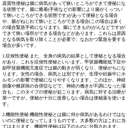
器質性便秘は腸に病気があって狭いところができて便秘にな
る状態です。腸に癒着(手術などの影響により腸がくっつい
て狭いところができる状態です)があって便秘となる場合
や、腸がねじれて狭いところができる場合(この場合は多く
の場合緊急手術になります)、腸にできもの(がんなどです)が
できて狭い場所ができる場合などがあります。これらは原因
となる病気を取り除くことが必要で、なおかつ緊急を要する
場合が多いです。
1.症候性便秘 また、全身の病気の結果として便秘となる場合
があり、これを症候性便秘といいます。甲状腺機能低下症や
副甲状腺機能亢進症では腸の動きが弱くなり、便秘がちにな
ります。女性の場合、病気とは別ですが、生理や妊娠中にホ
ルモンの影響で便秘になりやすくなります。このほか、神経
損傷や糖尿病の合併症などで、神経の働きが不調になった場
合も、このタイプの便秘が起こります。病気に対する治療が
第一ですが、便秘が十分に改善しない場合は便秘薬を使いま
す。
2.機能性便秘 機能性便秘とは腸に何か病気があるわけではな
いのに便秘となってしまうものです。大多数の方はこれに当
てはまります。機能性便秘は以下のものに分類されます。