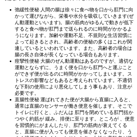
弛緩性便秘 人間の腸は徐々に食べ物を口から肛門に向
かって運びながら、栄養や水分を吸収していきます(ぜ
ん動運動といいます)。腸の筋肉がゆるんで動きが低下
すると食べ物が肛門まで送られるのに時間がかかるよ
うになります。加齢や運動不足、不規則な生活習慣に
よって起きるとされ、高齢者の便秘の多くはこれが関
連しているといわれています。また、高齢者の場合は
腸の長さ自体が長くなっている場合もあります。
痙攣性便秘 大腸のぜん動運動はあるのですが、適切な
運動とならずに、うまく便を口から肛門へと運ぶこと
ができず便が出るのに時間がかかってしまいます。ス
トレスの影響などもあると考えられています。不適切
な下剤の使用により悪化してしまう事もあり、注意が
必要です。
直腸性便秘 運ばれてきた便が大腸から直腸に入ると、
通常は直腸のセンサーが働き便意を催します。そこで
トイレに行くと、ふだんは 肛門を閉めている肛門括か
つやく約筋が 緩み、排便に至ります。ところが 、便意
を習慣的にがまんしたり、肛門の筋肉が衰えてくる
と、直腸に便が入っても便意を催さなくなったり、う