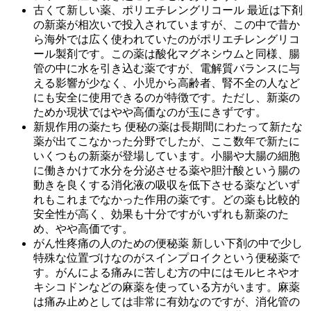
古くて新しい薬、ポリエチレングリコール 最近は下剤
の新薬が相次いで投入されていますが、この中で昔か
ら海外では広く使われていたのがポリエチレングリコ
ール製剤です。この薬は酸化マグネシウムと同様、腸
管の中に水を引き込む薬ですが、電解質バランスに与
える影響が少なく、小児から高齢者、腎不全の人など
にも安全に使用できるのが特徴です。ただし、新薬の
ためか現状ではやや高価なのが玉にきずです。
新規作用の薬たち 便秘の薬は長期間にわたって新たな
薬が出てこなかった分野でしたが、ここ数年で新たに
いくつもの新薬が登場しています。小腸や大腸の細胞
に働きかけて水分を分泌させる薬や胆汁酸という腸の
動きを良くする消化液の吸収を低下させる薬などいず
れもこれまでなかった作用の薬です。どの薬も比較的
安全性が高く、効果も十分ですがいずれも新薬のた
め、やや高価です。
がん性疼痛の人のための便秘薬 新しい下剤の中で少し
特殊な位置づけなのがスインプロイクという便秘薬で
す。がんによる痛みに苦しむ方の中にはモルヒネやオ
キシコドンなどの麻薬を使っている方がいます。麻薬
は痛み止めとしては非常に有効なのですが、消化管の