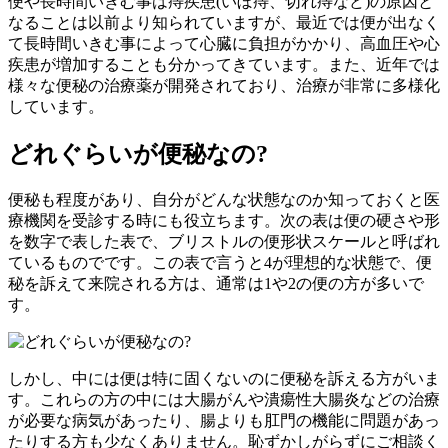
便や長時間いきむ事は痔疾患(いぼ痔、切れ痔など)の原因と
なることは以前より知られていますが、最近では便が出なく
て長時間いきむ事によって心臓に負担がかかり、高血圧や心
疾患が増加することも分かってきています。また、近年では
様々な便秘の治療薬が開発されており、治療が非常に多様化
しています。
どれぐらいが便秘なの?
便秘も程度があり、自分がどんな状態なのか知っておくと医
療機関を受診する時にも役立ちます。次の表は便の硬さや形
を数字で表した表で、ブリストルの便形状スケールと呼ばれ
ているものでです。この表で言うと4が理想的な状態で、便
秘を訴えて来院される方は、通常は1や2の便の方が多いで
す。
しかし、中には便は特に固くないのに便秘を訴える方がいま
す。これらの方の中には大腸がんや潰瘍性大腸炎などの治療
が必要な病気があったり、腸よりも肛門の機能に問題があっ
たりする方も少なくありません。恥ずかしがらずにご相談く