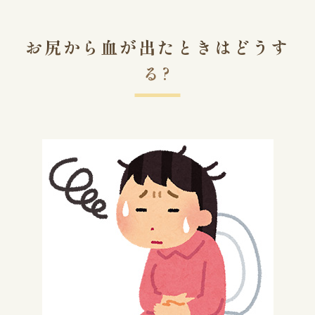
お尻から血が出たときはどうす
CONTACT
る?
お問い合わせ
江東区で胃腸や肛門でお
悩みの方は
お気軽にご相談下さい
胃やお尻の不調は、早期の検査・治療が大切
です。
江東区で30年以上の実績を持つ専門医
が、
あなたのお悩みに真摯に向き合います。