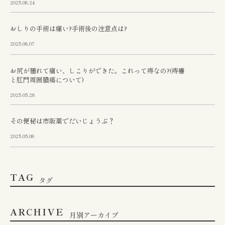
2025.08.24
おしりの手術は痛い?手術後の注意点は?
2025.08.07
お尻が腫れて痛い、しこりができた。これって痔なの?(痔瘻
と肛門周囲膿瘍について)
2025.05.28
その便秘は市販薬でだいじょうぶ？
2025.05.08
TAG
タグ
ARCHIVE
月別アーカイブ