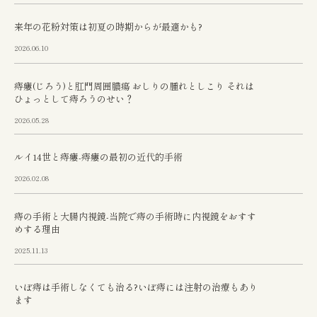
来年の花粉対策は初夏の時期からが最適かも?
2026.06.10
痔瘻(じろう)と肛門周囲膿瘍 おしりの腫れとしこり それは
ひょっとして痔ろうのせい？
2026.05.28
ルイ14世と痔瘻-痔瘻の最初の近代的手術
2026.02.08
痔の手術と大腸内視鏡-当院で痔の手術時に内視鏡をおすす
めする理由
2025.11.13
いぼ痔は手術しなくても治る?いぼ痔には注射の治療もあり
ます