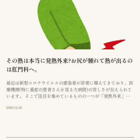
CONTACT
お問い合わせ
江東区で胃腸や肛門でお
その熱は本当に発熱外来?お尻が腫れて熱が出るの
は肛門科へ。
悩みの方は
最近は新型コロナウイルスの感染者が非常に増えてきており、医
お気軽にご相談下さい
療機関(特に重症の患者さんを見る大病院)の苦しさが伝えられて
います。 そこで注目を集めているものの一つが「発熱外来」と
いうものだと思います。 しかし、最近当院に来 […]
胃やお尻の不調は、早期の検査・治療が大切
2020.12.20
です。
江東区で30年以上の実績を持つ専門医
が、
あなたのお悩みに真摯に向き合います。