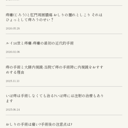
痔瘻(じろう)と肛門周囲膿瘍 おしりの腫れとしこり それは
ひょっとして痔ろうのせい？
2026.05.28
ルイ14世と痔瘻-痔瘻の最初の近代的手術
2026.02.08
痔の手術と大腸内視鏡-当院で痔の手術時に内視鏡をおすす
めする理由
2025.11.13
いぼ痔は手術しなくても治る?いぼ痔には注射の治療もあり
ます
2025.08.24
おしりの手術は痛い?手術後の注意点は?