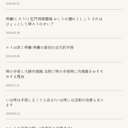
2026.06.10
痔瘻(じろう)と肛門周囲膿瘍 おしりの腫れとしこり それは
ひょっとして痔ろうのせい？
2026.05.28
ルイ14世と痔瘻-痔瘻の最初の近代的手術
2026.02.08
痔の手術と大腸内視鏡-当院で痔の手術時に内視鏡をおすす
めする理由
2025.11.13
いぼ痔は手術しなくても治る?いぼ痔には注射の治療もあり
ます
2025.08.24