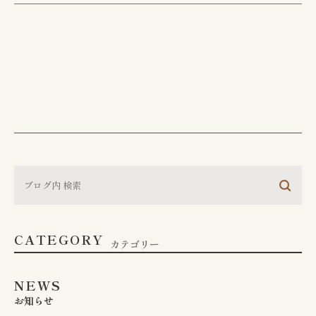
CONTACT
お問い合わせ
江東区で胃腸や肛門でお
悩みの方は
お気軽にご相談下さい
CATEGORY
胃やお尻の不調は、早期の検査・治療が大切
カテゴリー
です。
江東区で30年以上の実績を持つ専門医
が、
あなたのお悩みに真摯に向き合います。
NEWS
お知らせ