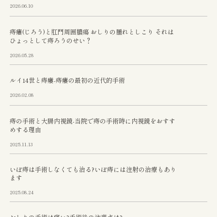
2026.06.10
痔瘻(じろう)と肛門周囲膿瘍 おしりの腫れとしこり それは
ひょっとして痔ろうのせい？
2026.05.28
ルイ14世と痔瘻-痔瘻の最初の近代的手術
2026.02.08
痔の手術と大腸内視鏡-当院で痔の手術時に内視鏡をおすす
めする理由
2025.11.13
いぼ痔は手術しなくても治る?いぼ痔には注射の治療もあり
ます
2025.08.24