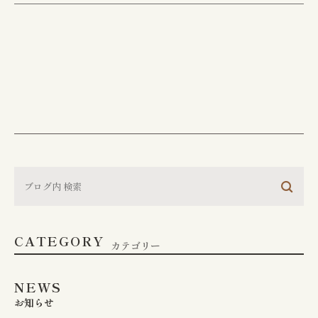
CONTACT
お問い合わせ
江東区で胃腸や肛門でお
悩みの方は
お気軽にご相談下さい
CATEGORY
胃やお尻の不調は、早期の検査・治療が大切
カテゴリー
です。
江東区で30年以上の実績を持つ専門医
が、
あなたのお悩みに真摯に向き合います。
NEWS
お知らせ