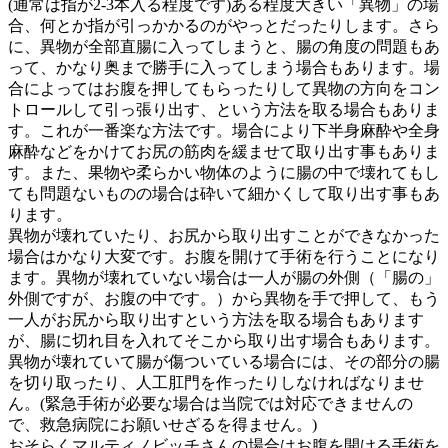
(通常は指が2-3本入る程度です)ある程度大きい「異物」の場
合、何とか指が引っかかるのがやっとだったりします。さら
に、異物が全部直腸に入ってしまうと、腸の角度の問題もあ
って、かなり奥まで勝手に入ってしまう場合もあります。場
合によってはお腹を押してもらったりして異物の方向をコン
トロールして引っ張り出す、という方法を取る場合もありま
す。これが一番楽な方法です。場合により下半身麻酔や全身
麻酔などをかけてお尻の筋肉を緩ませて取り出す事もありま
す。また、果物や柔らかい物体のように腸の中で壊れてもし
ても問題ないものの場合は砕いて細かくして取り出す事もあ
ります。
異物が壊れていたり、お尻から取り出すことができなかった
場合はかなり大変です。お腹を開けて手術を行うことになり
ます。異物が壊れていない場合は一人が腸の外側（「腸の」
外側ですが、お腹の中です。）から異物を手で押して、もう
一人がお尻から取り出すという方法を取る場合もあります
が、腸に切れ目を入れてそこから取り出す場合もあります。
異物が壊れていて腸が傷ついている場合には、その部分の腸
を切り取ったり、人工肛門を作ったりしなければなりませ
ん。(緊急手術が必要な場合は当院では対応できませんの
で、救急病院にお願いせざるを得ません。)
おそらくマルティノビッチさんの場合はお腹を開ける手術を