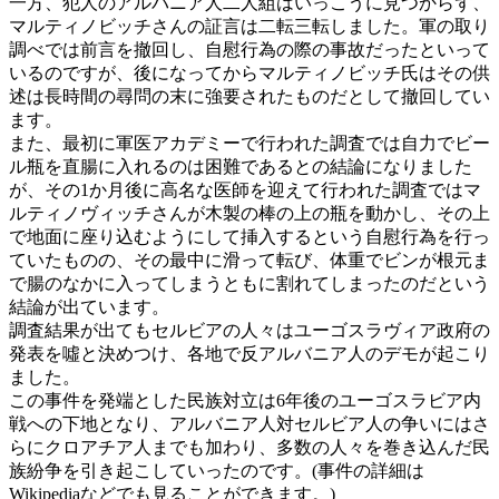
一方、犯人のアルバニア人二人組はいっこうに見つからず、
マルティノビッチさんの証言は二転三転しました。軍の取り
調べでは前言を撤回し、自慰行為の際の事故だったといって
いるのですが、後になってからマルティノビッチ氏はその供
述は長時間の尋問の末に強要されたものだとして撤回してい
ます。
また、最初に軍医アカデミーで行われた調査では自力でビー
ル瓶を直腸に入れるのは困難であるとの結論になりました
が、その1か月後に高名な医師を迎えて行われた調査ではマ
ルティノヴィッチさんが木製の棒の上の瓶を動かし、その上
で地面に座り込むようにして挿入するという自慰行為を行っ
ていたものの、その最中に滑って転び、体重でビンが根元ま
で腸のなかに入ってしまうともに割れてしまったのだという
結論が出ています。
調査結果が出てもセルビアの人々はユーゴスラヴィア政府の
発表を噓と決めつけ、各地で反アルバニア人のデモが起こり
ました。
この事件を発端とした民族対立は6年後のユーゴスラビア内
戦への下地となり、アルバニア人対セルビア人の争いにはさ
らにクロアチア人までも加わり、多数の人々を巻き込んだ民
族紛争を引き起こしていったのです。(事件の詳細は
Wikipediaなどでも見ることができます。)