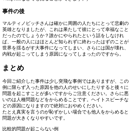
事件の後
マルティノビッチさんは確かに周囲の人たちにとって悲劇の
英雄となりましたが、これは果たして彼にとって幸福なこと
だったのでしょうか？誰かにやられたという話をしなけれ
ば、一般の人にはほとんど知られずに終わったはずのことが
世界を揺るがす大事件になってしまい、さらには国が壊れ、
内戦が起こってしまう原因になってしまったのですから。
まとめ
今回ご紹介した事件は少し突飛な事例ではありますが、この
例に限らず入った原因を他の人のせいにしたりすると後々に
問題を起こすことが多いですからご注意ください。さらに悪
いのは人種問題などをからめることです。ヘイトスピーチな
どの原因になりますので絶対におやめください。
たとえ真実を言うのが恥ずかしい場合でも他人をからめると
問題が大きくなりやすいです。
比較的問題が起こらない例