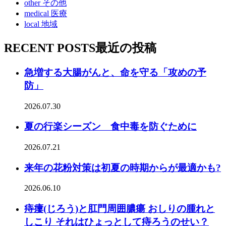
other
その他
medical
医療
local
地域
RECENT POSTS
最近の投稿
急増する大腸がんと、命を守る「攻めの予
防」
2026.07.30
夏の行楽シーズン 食中毒を防ぐために
2026.07.21
来年の花粉対策は初夏の時期からが最適かも?
2026.06.10
痔瘻(じろう)と肛門周囲膿瘍 おしりの腫れと
しこり それはひょっとして痔ろうのせい？