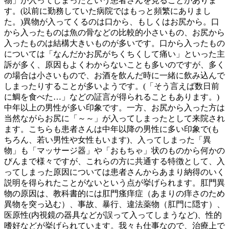
物」が入ってしまったという患者さんを見ることがありま
す。(以前に勤務していた病院ではもっと頻繁にありまし
た。)異物が入ってくるのは口から、もしくはお尻から。口
から入ったものは魚の骨などの比較的小さいもの、お尻から
入ったものは結構大きいものが多いです。口から入ったもの
については「なんだかお尻がちくちくして痛い」といった主
訴が多く、原因もよくわからないことも多いのですが、多く
の場合は小さいもので、お酒を飲んだ時に一緒に飲み込んで
しまったりすることが多いようです。(「そう言えば数日前
に鯛を食べた…」などの証言が得られることもあります。)
中年以上の男性が多い印象です。一方、お尻から入った方は
当然ながらお尻に「～～」が入ってしまったとして来院され
ます。こちらも患者さんは中年以降の男性に多い印象で(も
ちろん、若い男性や女性もいます)、入ってしまった「異
物」も「マッサージ器」や「おもちゃ」状のものから何かの
びんまで様々ですが、これらの方に共通する特徴として、入
ってしまった原因については患者さんからあまり納得のいく
説明を得られたことがないという点が挙げられます。肛門異
物の原因は、教科書的には肛門瘙痒症（あまりの痒さのため
異物を突っ込む）、事故、暴行、違法薬物（肛門に隠す）、
医原性(内視鏡の器具などが誤って入ってしまうなど)、性的
嗜好などが挙げられています。我々も仕事なので、治療上で