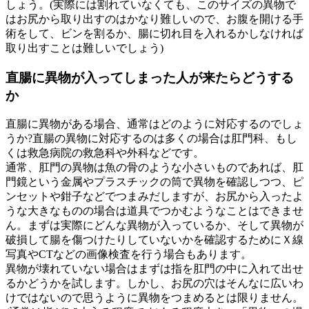
しょう。(実際には割れていなくても、このサイズの異物で
はお尻から取り出すのはかなり難しいので、お腹を開ける手
術をして、ビンを割るか、腸に切れ目を入れるかしなければ
取り出すことは難しいでしょう)
直腸に異物が入ってしまった人が来たらどうする
か
直腸に異物がある場合、通常はどのように対応するのでしょ
うか?直腸の異物に対応するのは多くの場合は肛門科、もし
くは救急病院の救急科や外科などです。
通常、肛門の異物は魚の骨のような小さいものであれば、肛
門鏡という金属やプラスチックの筒で異物を確認しつつ、ピ
ンセットや鉗子などでつまみだしますが、お尻から入ったよ
うな大きなものの場合は道具でつかむようなことはできませ
ん。まずは実際にどんな異物が入っているか、そして異物が
破損して腸を傷つけたりしていないかを確認するためにＸ線
写真やCTなどの画像検査を行う場合もあります。
異物が壊れていない場合はまずは指を肛門の中に入れて出せ
るかどうかを試します。しかし、お尻の穴はそんなに広いわ
けではないので思うように異物をつまめるとは限りません。