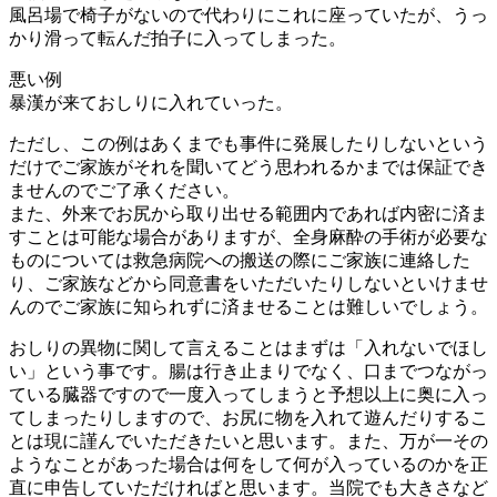
風呂場で椅子がないので代わりにこれに座っていたが、うっ
かり滑って転んだ拍子に入ってしまった。
悪い例
暴漢が来ておしりに入れていった。
ただし、この例はあくまでも事件に発展したりしないという
だけでご家族がそれを聞いてどう思われるかまでは保証でき
ませんのでご了承ください。
また、外来でお尻から取り出せる範囲内であれば内密に済ま
すことは可能な場合がありますが、全身麻酔の手術が必要な
ものについては救急病院への搬送の際にご家族に連絡した
り、ご家族などから同意書をいただいたりしないといけませ
んのでご家族に知られずに済ませることは難しいでしょう。
おしりの異物に関して言えることはまずは「入れないでほし
い」という事です。腸は行き止まりでなく、口までつながっ
ている臓器ですので一度入ってしまうと予想以上に奥に入っ
てしまったりしますので、お尻に物を入れて遊んだりするこ
とは現に謹んでいただきたいと思います。また、万が一その
ようなことがあった場合は何をして何が入っているのかを正
直に申告していただければと思います。当院でも大きさなど