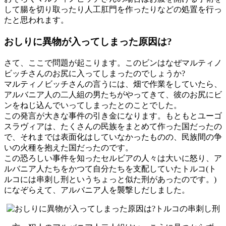
して腸を切り取ったり人工肛門を作ったりなどの処置を行っ
たと思われます。
おしりに異物が入ってしまった原因は?
さて、ここで問題が起こります。このビンはなぜマルティノ
ビッチさんのお尻に入ってしまったのでしょうか?
マルティノビッチさんの言うには、畑で作業をしていたら、
アルバニア人の二人組の男たちがやってきて、彼のお尻にビ
ンをねじ込んでいってしまったとのことでした。
この発言が大きな事件の引き金になります。もともとユーゴ
スラヴィアは、たくさんの民族をまとめて作った国だったの
で、それまでは表面化はしていなかったものの、民族間の争
いの火種を抱えた国だったのです。
この恐ろしい事件を知ったセルビアの人々は大いに怒り、ア
ルバニア人たちをかつて自分たちを支配していたトルコ(ト
ルコには串刺し刑というちょっと似た刑があったのです。)
になぞらえて、アルバニア人を襲撃しだしました。
トルコの串刺し刑