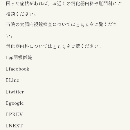
困った症状があれば、お近くの消化器内科や肛門科にご
相談ください。
当院の大腸内視鏡検査については
をご覧くださ
こちら
い。
消化器内科については
をご覧ください。
こちら
赤羽根医院
facebook
Line
twitter
google
PREV
NEXT