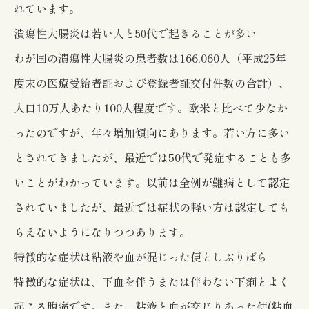
れています。
潰瘍性大腸炎は若い人と50代で起きることが多い
わが国の潰瘍性大腸炎の患者数は166,060人（平成25年
度末の医療受給者証および登録者証交付件数の合計）、
人口10万人あたり100人程度です。欧米と比べて少なか
ったのですが、年々増加傾向にあります。若い方に多い
とされてきましたが、最近では50代で発症することも多
いことがわかっています。以前は全例が難病として認定
されていましたが、最近では症状の軽い方は認定しても
らえないようになりつつあります。
特徴的な症状は粘液や血が混じった便としぶりばら
特徴的な症状は、下血を伴うまたは伴わない下痢とよく
起こる腹痛です。また、粘液と血が交じりあった便(粘血