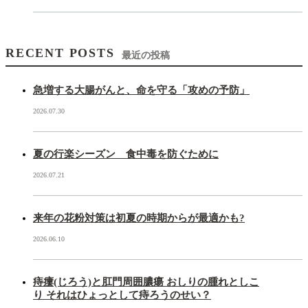
RECENT POSTS
最近の投稿
急増する大腸がんと、命を守る「攻めの予防」
2026.07.30
夏の行楽シーズン 食中毒を防ぐために
2026.07.21
来年の花粉対策は初夏の時期からが最適かも?
2026.06.10
痔瘻(じろう)と肛門周囲膿瘍 おしりの腫れとしこ
り それはひょっとして痔ろうのせい？